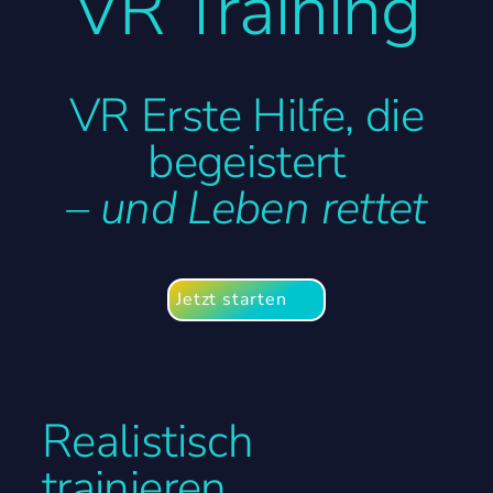
VR Training
Anfrage
VR Erste Hilfe, die
EN
begeistert
– und Leben rettet
Jetzt starten
Realistisch
trainieren.