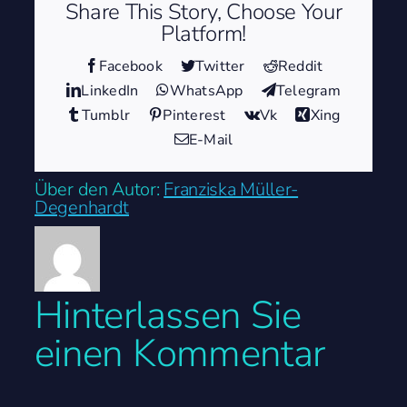
Share This Story, Choose Your
Platform!
Facebook
Twitter
Reddit
LinkedIn
WhatsApp
Telegram
Tumblr
Pinterest
Vk
Xing
E-Mail
Über den Autor:
Franziska Müller-
Degenhardt
Hinterlassen Sie
einen Kommentar