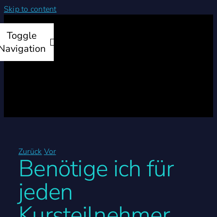
Skip to content
Toggle
Navigation
Startseite
Produkte
Zurück
Vor
Benötige ich für
Leistungen
jeden
Unternehmen
Kursteilnehmer